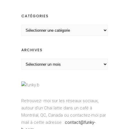
CATÉGORIES
C
a
t
é
ARCHIVES
g
A
o
r
r
c
i
h
e
i
s
v
Retrouvez- moi sur les réseaux sociaux,
e
autour d'un Chaï latte dans un café à
s
Montréal, QC, Canada ou contactez-moi par
mail à cette adresse :
contact@funky-