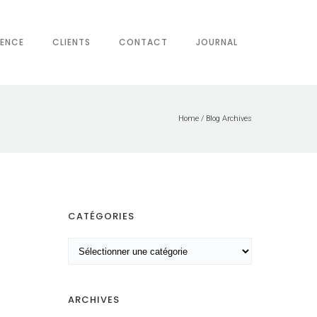
IENCE
CLIENTS
CONTACT
JOURNAL
Home
/ Blog Archives
CATÉGORIES
C
a
t
é
ARCHIVES
g