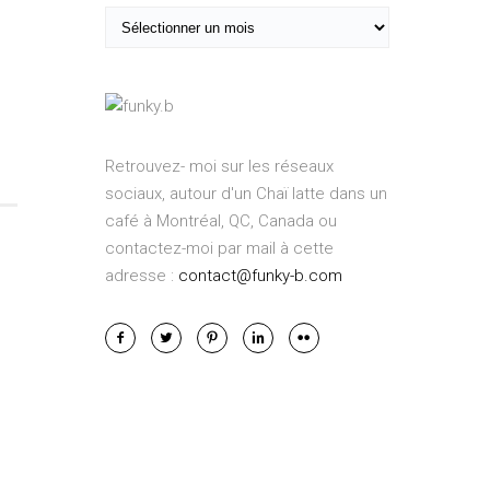
A
o
r
r
c
i
h
e
i
s
v
Retrouvez- moi sur les réseaux
e
sociaux, autour d'un Chaï latte dans un
s
café à Montréal, QC, Canada ou
contactez-moi par mail à cette
adresse :
contact@funky-b.com