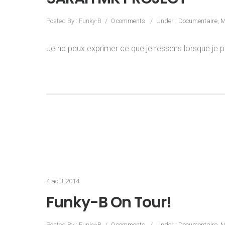
Posted By : Funky-B
/
0 comments
/
Under :
Documentaire
,
M
Je ne peux exprimer ce que je ressens lorsque je 
4 août 2014
Funky-B On Tour!
Posted By : Funky-B
/
0 comments
/
Under :
Documentaire
,
M