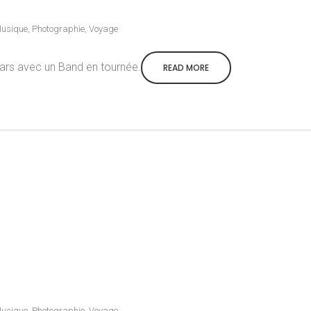
usique
,
Photographie
,
Voyage
pars avec un Band en tournée.
READ MORE
usique
,
Photographie
,
Voyage