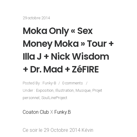
29 octobre 2014
Moka Only « Sex
Money Moka » Tour +
Illa J + Nick Wisdom
+ Dr. Mad + ZéFIRE
Posted By : Funky-B
/
0 comments
/
Under :
Exposition
,
Illustration
,
Musique
,
Projet
personnel
,
SoulLineProject
Coaton Club
X
Funky.B
Ce soir le 29 Octobre 2014 Kévin