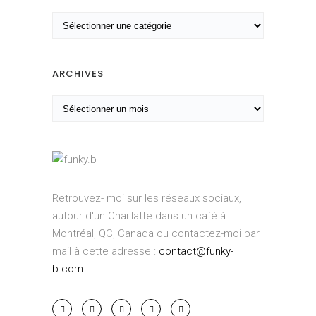
C
a
t
é
ARCHIVES
g
A
o
r
r
c
i
h
e
i
s
v
Retrouvez- moi sur les réseaux sociaux,
e
autour d'un Chaï latte dans un café à
s
Montréal, QC, Canada ou contactez-moi par
mail à cette adresse :
contact@funky-
b.com