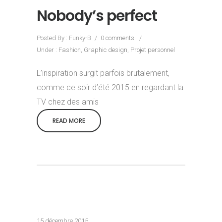
Nobody’s perfect
Posted By : Funky-B
/
0 comments
/
Under :
Fashion
,
Graphic design
,
Projet personnel
L’inspiration surgit parfois brutalement,
comme ce soir d’été 2015 en regardant la
TV chez des amis
READ MORE
15 décembre 2015