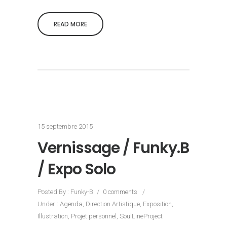
READ MORE
15 septembre 2015
Vernissage / Funky.B
/ Expo Solo
Posted By : Funky-B
/
0 comments
/
Under :
Agenda
,
Direction Artistique
,
Exposition
,
Illustration
,
Projet personnel
,
SoulLineProject