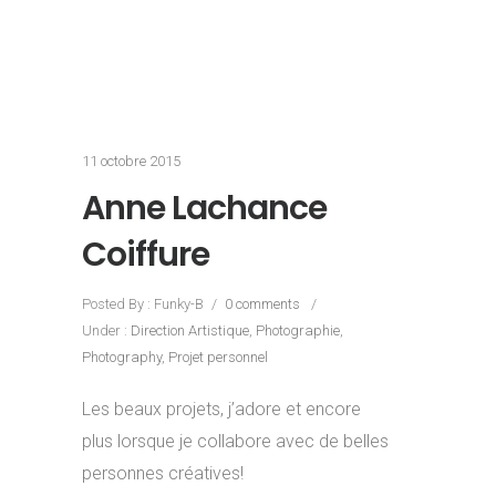
11 octobre 2015
Anne Lachance
Coiffure
Posted By : Funky-B
/
0 comments
/
Under :
Direction Artistique
,
Photographie
,
Photography
,
Projet personnel
Les beaux projets, j’adore et encore
plus lorsque je collabore avec de belles
personnes créatives!