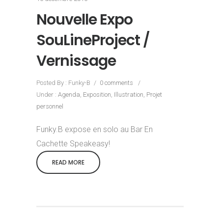
Nouvelle Expo
SouLineProject /
Vernissage
Posted By : Funky-B
/
0 comments
/
Under :
Agenda
,
Exposition
,
Illustration
,
Projet
personnel
Funky.B expose en solo au Bar En
Cachette Speakeasy!
READ MORE