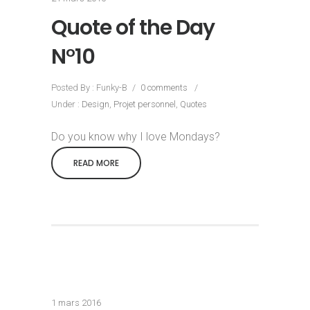
Quote of the Day
N°10
Posted By : Funky-B
/
0 comments
/
Under :
Design
,
Projet personnel
,
Quotes
Do you know why I love Mondays?
READ MORE
1 mars 2016