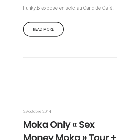
Funky.B expose en solo au Candide Café!
READ MORE
29 octobre 2014
Moka Only « Sex
Money Moka » Tour +