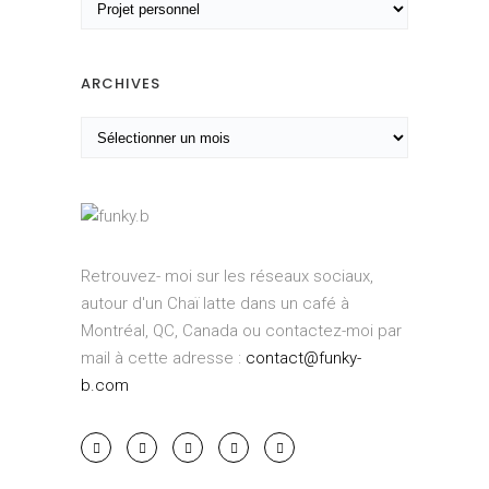
C
a
t
é
ARCHIVES
g
A
o
r
r
c
i
h
e
i
s
v
Retrouvez- moi sur les réseaux sociaux,
e
autour d'un Chaï latte dans un café à
s
Montréal, QC, Canada ou contactez-moi par
mail à cette adresse :
contact@funky-
b.com