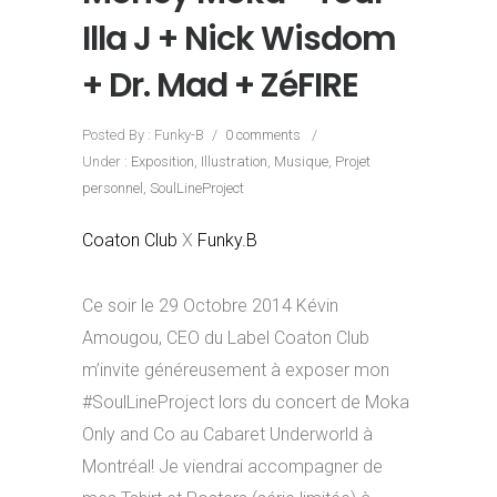
Illa J + Nick Wisdom
+ Dr. Mad + ZéFIRE
Posted By : Funky-B
/
0 comments
/
Under :
Exposition
,
Illustration
,
Musique
,
Projet
personnel
,
SoulLineProject
Coaton Club
X
Funky.B
Ce soir le 29 Octobre 2014 Kévin
Amougou, CEO du Label Coaton Club
m’invite généreusement à exposer mon
#SoulLineProject lors du concert de Moka
Only and Co au Cabaret Underworld à
Montréal! Je viendrai accompagner de