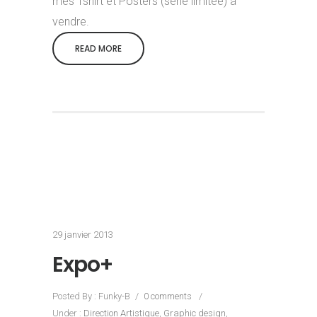
mes Tshirt et Posters (série limitée) à
vendre.
READ MORE
29 janvier 2013
Expo+
Posted By : Funky-B
/
0 comments
/
Under :
Direction Artistique
,
Graphic design
,