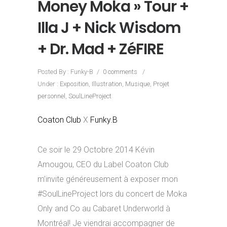
Money Moka » Tour +
Illa J + Nick Wisdom
+ Dr. Mad + ZéFIRE
Posted By : Funky-B
/
0 comments
/
Under :
Exposition
,
Illustration
,
Musique
,
Projet
personnel
,
SoulLineProject
Coaton Club
X
Funky.B
Ce soir le 29 Octobre 2014 Kévin
Amougou, CEO du Label Coaton Club
m’invite généreusement à exposer mon
#SoulLineProject lors du concert de Moka
Only and Co au Cabaret Underworld à
Montréal! Je viendrai accompagner de