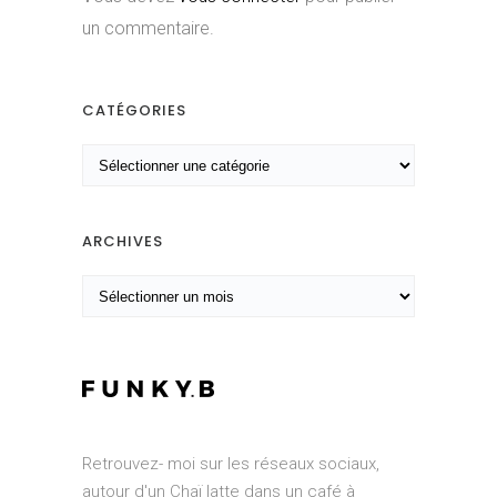
un commentaire.
CATÉGORIES
C
a
t
é
ARCHIVES
g
A
o
r
r
c
i
h
e
i
s
v
e
Retrouvez- moi sur les réseaux sociaux,
s
autour d'un Chaï latte dans un café à