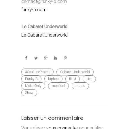
contact@funky-b.com
funky-b.com
Le Cabaret Underworld
Le Cabaret Underworld
#SoulLineProject
Cabaret Underworld
Funky-B
hiphop
Illa J
Live
Moka Only
montréal
music
Show
Laisser un commentaire
Vous devez
vous connecter
pour publier