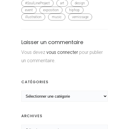
#SoulLineProject
art
design
event
exposition
hiphop
illustration
music
vernissage
Laisser un commentaire
Vous devez
vous connecter
pour publier
un commentaire.
CATÉGORIES
C
a
t
é
ARCHIVES
g
A