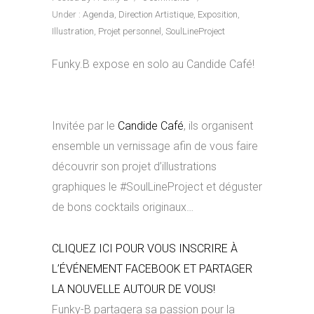
Under :
Agenda
,
Direction Artistique
,
Exposition
,
Illustration
,
Projet personnel
,
SoulLineProject
Funky.B expose en solo au Candide Café!
Invitée par le
Candide Café
, ils organisent
ensemble un vernissage afin de vous faire
découvrir son projet d’illustrations
graphiques le #SoulLineProject et déguster
de bons cocktails originaux…
CLIQUEZ ICI POUR VOUS INSCRIRE À
L’ÉVÉNEMENT FACEBOOK ET PARTAGER
LA NOUVELLE AUTOUR DE VOUS!
Funky-B partagera sa passion pour la