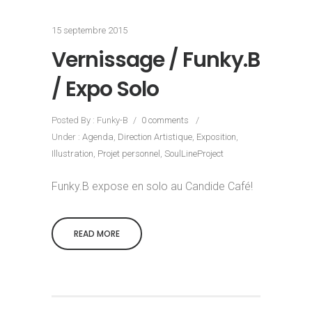
15 septembre 2015
Vernissage / Funky.B
/ Expo Solo
Posted By : Funky-B
/
0 comments
/
Under :
Agenda
,
Direction Artistique
,
Exposition
,
Illustration
,
Projet personnel
,
SoulLineProject
Funky.B expose en solo au Candide Café!
READ MORE