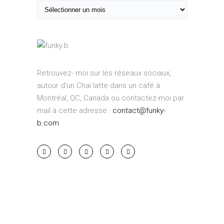
A
o
r
r
c
i
h
e
i
s
v
Retrouvez- moi sur les réseaux sociaux,
e
autour d'un Chaï latte dans un café à
s
Montréal, QC, Canada ou contactez-moi par
mail à cette adresse :
contact@funky-
b.com