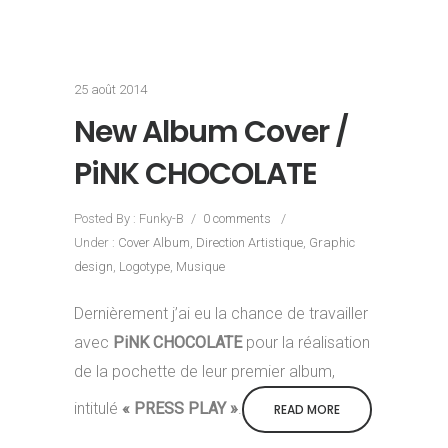
25 août 2014
New Album Cover /
PiNK CHOCOLATE
Posted By : Funky-B
/
0 comments
/
Under :
Cover Album
,
Direction Artistique
,
Graphic
design
,
Logotype
,
Musique
Dernièrement j’ai eu la chance de travailler
avec
PiNK CHOCOLATE
pour la réalisation
de la pochette de leur premier album,
intitulé
« PRESS PLAY »
.
READ MORE