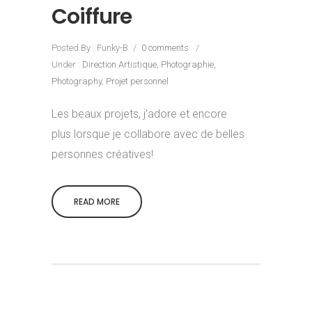
Coiffure
Posted By : Funky-B
/
0 comments
/
Under :
Direction Artistique
,
Photographie
,
Photography
,
Projet personnel
Les beaux projets, j’adore et encore
plus lorsque je collabore avec de belles
personnes créatives!
READ MORE